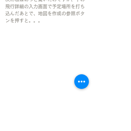
飛行詳細の入力画面で予定場所を打ち
込んだあとで、地図を作成の参照ボタ
ンを押すと。。。
なんと、国土地理院の地図が立ち上が
り、Webブラウザ上で飛行範囲、テキ
スト、飛行範囲以外のエリア、補助
者、飛行経路など、ドローンのフライ
トプランに必要なほぼ全ての要素を描