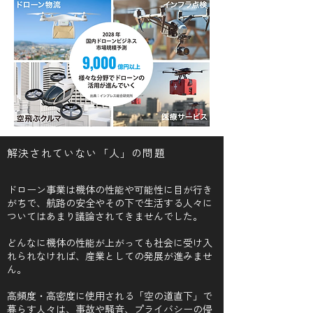
解決されていない「人」の問題
ドローン事業は機体の性能や可能性に目が行き
がちで、航路の安全やその下で生活する人々に
ついてはあまり議論されてきませんでした。
どんなに機体の性能が上がっても社会に受け入
れられなければ、産業としての発展が進みませ
ん。
高頻度・高密度に使用される「空の道直下」で
暮らす人々は、事故や騒音、プライバシーの侵