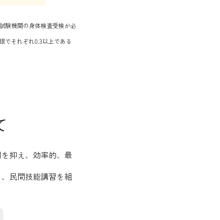
定試験機関の身体検査受検が必
でそれぞれ0.3以上である
て
用を抑え、効率的、最
し、民間技能講習を組