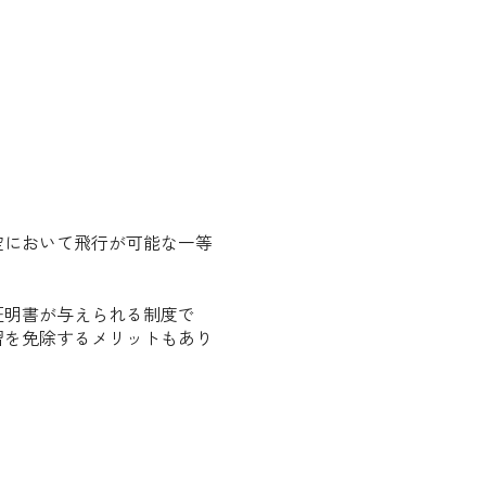
空において飛行が可能な一等
証明書が与えられる制度で
習を免除するメリットもあり