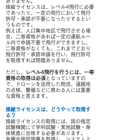
ありません。
操縦ライセンスは、レベル4飛行に必要
であったり、一定の飛行において飛行
許可・承認が不要になったりするとい
うものです。
例えば、人口集中地区で飛行させる場
合、二等資格があれば一定の運航ルー
ル内で申請不要で飛行ができますし、
二等資格がなくても、これまでどおり
飛行許可・承認申請を行い、飛行許可
を取得すれば問題ありません。
ただし、
レベル4飛行を行うには、一等
資格の取得は必須
となっていますの
で、ドローンを活用した物流、遠隔地
の点検、警備などに携わる人には重要
な資格と言えます。
操縦ライセンスは、どうやって取得す
る？
操縦ライセンスの取得には、国の指定
試験機関にて学科試験・実地試験・身
体検査に合格する必要があります。
各種合格証明書を取得し、システム上