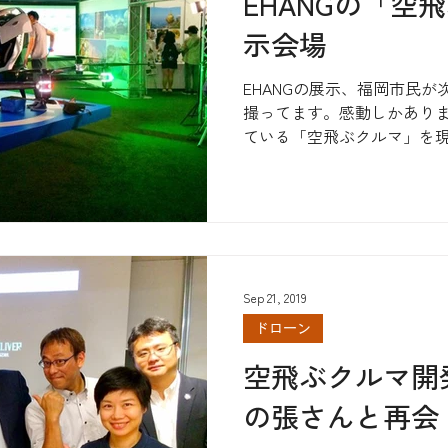
EHANGの「空
示会場
EHANGの展示、福岡市民
撮ってます。感動しかありま
ている「空飛ぶクルマ」を
は、福岡市が国内初です。 
ルマ、パッセンジャードロ
み、身近に感じる事...
Sep 21, 2019
ドローン
空飛ぶクルマ開発"
の張さんと再会