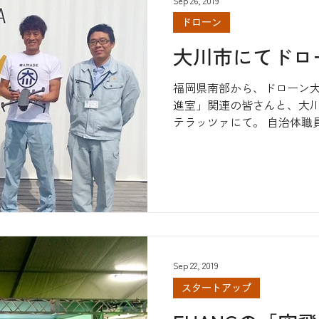
Sep 26, 2019
ドローン
大川市にてドロ
福岡県南部から、ドローン
進室」関連の皆さんと、大
テラッツァにて。 自治体職
ても発注側のイメージがあ
ンチームは一味違います。...
Sep 22, 2019
スタートアップ