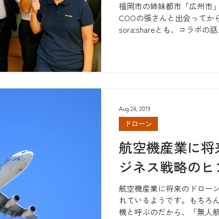
福岡市の姉妹都市「広州市」
COOの張さんと出会ってか
sora:shareとも、コラ
業用ドローンメーカーEhang、福
Aug 24, 2019
ドローン
航空機産業に将
ジネス戦略のヒ
航空機産業に将来のドロー
れているようです。もちろ
機と呼ぶのだから、「無人航