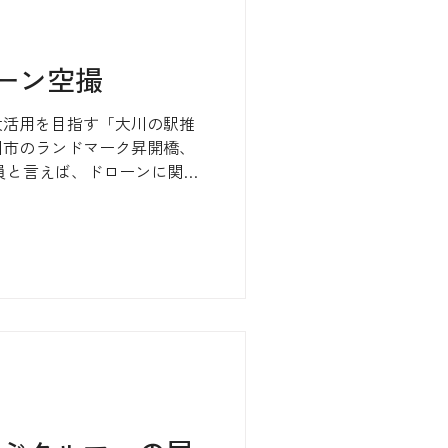
ーン空撮
大活用を目指す「大川の駅推
川市のランドマーク昇開橋、
員と言えば、ドローンに関し
るのですが、大川市のドロー