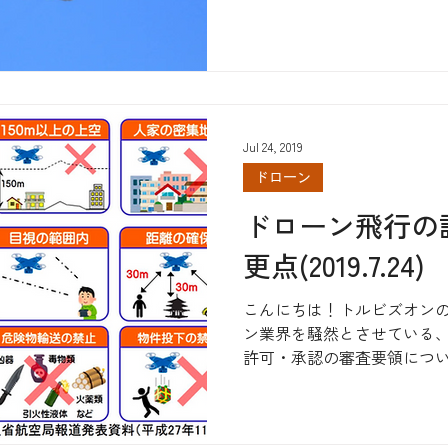
空機産業は、特にLCC(ロー
デルから色々と学ぶことがで
Jul 24, 2019
ドローン
ドローン飛行の
更点(2019.7.24)
こんにちは！トルビズオンの増
ン業界を騒然とさせている
許可・承認の審査要領につ
解説してみたいと思います
いる文章を読んでみましょう。 ​ 