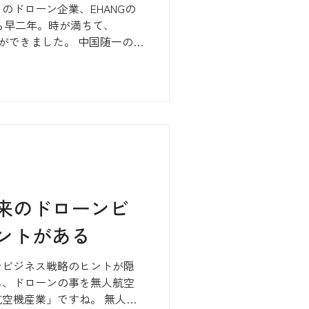
のドローン企業、EHANGの
ら早二年。時が満ちて、
ボの話ができました。 中国随一の産
岡市とFukuoka...
来のドローンビ
ントがある
ンビジネス戦略のヒントが隠
ん、ドローンの事を無人航空
空機産業」ですね。 無人航