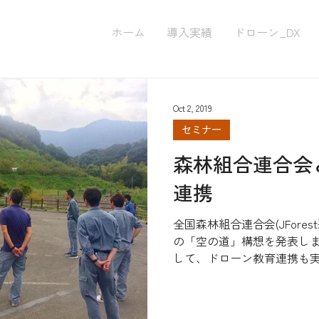
ホーム
導入実績
ドローン_DX
Oct 2, 2019
セミナー
森林組合連合会
連携
全国森林組合連合会(JFore
の「空の道」構想を発表し
して、ドローン教育連携も実
岡県森林組合連合会様との
下からお集まり頂いた、各
ラムをご提供...