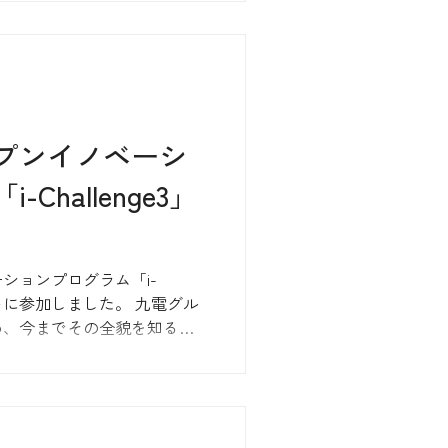
プンイノベーシ
Challenge3」
ションプログラム「i-
fイベントに参加しました。 九電グル
め、今までその全貌を知る事
いたのは、その規模とクオリ