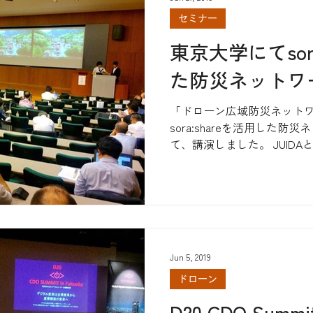
セミナー
東京大学にてsora
た防災ネットワ
「ドローン広域防災ネット
sora:shareを活用した
て、講演しました。 JUIDAと
近い会員が存在する事にな
と広域防災ネットワークを
夢...
Jun 5, 2019
ドローン
D20 CDO Summi