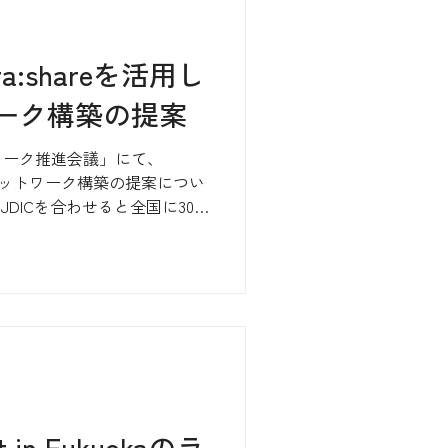
:shareを活用し
ーク構築の提案
ワーク推進会議」にて、
防災ネットワーク構築の提案につい
JDICを合わせると全国に300
りますが、これらの仲間たち
張り、地域貢献できる未来に
t in Fukuokaのラ