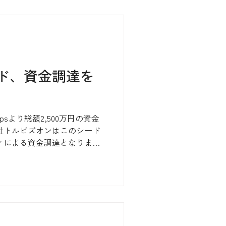
ド、資金調達を
sより総額2,500万円の資金
社トルビズオンはこのシード
ィによる資金調達となりま
達活動をスタートして、無事
ました。...