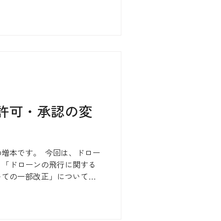
コストキャリア)のビジネスモ
きると直感しています。...
許可・承認の変
本です。​ ​ 今回は、ドロー
、「ドローンの飛行に関する
いての一部改正」について、
。まずは国土交通省から出て
​...