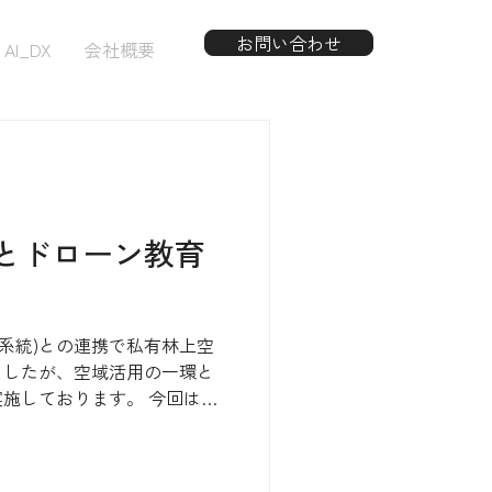
お問い合わせ
AI_DX
会社概要
とドローン教育
st系統)との連携で私有林上空
ましたが、空域活用の一環と
施しております。 今回は福
コラボレーションで、福岡県
支部の皆様向けに教育プログ