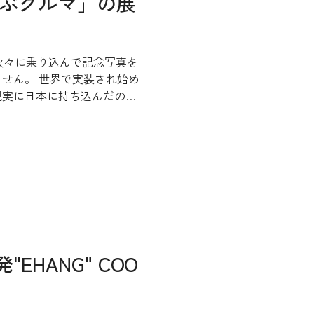
飛ぶクルマ」の展
が次々に乗り込んで記念写真を
せん。 世界で実装され始め
現実に日本に持ち込んだの
さらにスゴイのは、空飛ぶク
ーンの存在に福岡市民が馴染
EHANG" COO