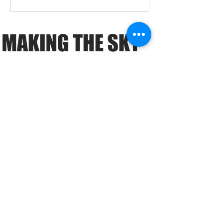
ドローンビジネス「オセ
ソラシェアのビ
ロの四隅」とは？ ―ドロ
デル特許​スカイ
ーン事業者の必須知識
が、「がっちり
―「ガイアの夜明け」で
ー」で放送され
も注目！ドローンビジネ
スのこれまでとこれから
ミッション
導入実績
提供サービス
S:ROAD
ドローンビジネス
コンサルティング
ドローン
オペレーター
​育成事業