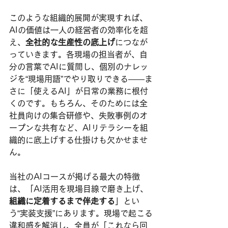
このような組織的展開が実現すれば、
AIの価値は一人の経営者の効率化を超
え、
全社的な生産性の底上げ
につなが
っていきます。各現場の担当者が、自
分の言葉でAIに質問し、個別のナレッ
ジを“現場用語”でやり取りできる――ま
さに「使えるAI」が日常の業務に根付
くのです。もちろん、そのためには全
社員向けの集合研修や、失敗事例のオ
ープンな共有など、AIリテラシーを組
織的に底上げする仕掛けも欠かせませ
ん。
当社のAIコースが掲げる最大の特徴
は、「AI活用を現場目線で磨き上げ、
組織に定着するまで伴走する
」とい
う“実装支援”にあります。現場で起こる
違和感を解消し、全員が「これなら回