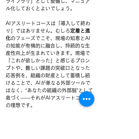
ライブラリ」として整備し、マニュア
ル化しておくとよいでしょう。
AIアスリートコースは「導入して終わ
り」ではありません。むしろ
定着と進
化
のフェーズでこそ、現場の知恵とAI
の知能が有機的に融合し、持続的な生
産性向上が生まれていきます。現場で
「これが欲しかった」と感じるプロン
プトや、難しい課題の突破口となった
応答例を、組織の財産として蓄積し続
けることで、AIが単なる外部ツールで
はなく、“あなたの組織の外部脳”として
息づく――それがAIアスリートコース
の理想です。
このコースを通じて、経営者やDXリー
ダーは単なる“ユーザー”を超えて、AI活
用の旗手となります。社内外のイノベ