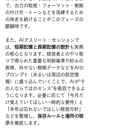
で、出力の粒度・フォーマット・根拠
の付け方・トーンなどを洗練するため
の伴走を続けることがこのフェーズの
醍醐味です。
また、AIアスリート・セッションで
は、
短期記憶と長期記憶の設計
も実務
の核心となります。経営者とのやり取
りで得られた重要な判断基準や好みの
表現、外せない根拠データなどをAIの
プロンプト（あるいは周辺の設定情
報）に盛り込んでいくことで、AIが“そ
の人ならではのセンス”を吸収できるよ
うになります。必要に応じて「今月だ
け覚えていてほしい一時的な要件」と
「半年は忘れないでほしい経営方針」
などを整理し、
保存ルールと場所の明
示
を徹底します。