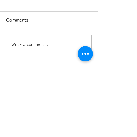
Comments
Write a comment...
Sora 2 で動画編集は劇変
AIアスリートコー
する：いま知っておくべ
営者へのAI実装
き基礎
ミッション
導入実績