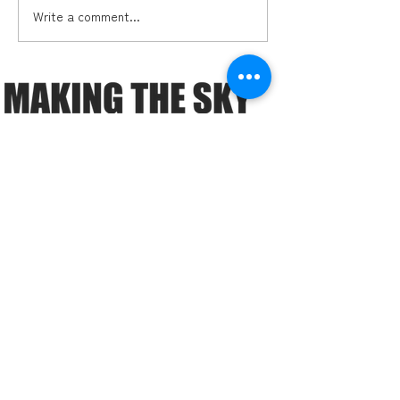
Write a comment...
ドローンビジネス「オセ
多久市2本目の
ロの四隅」とは？ ―ドロ
がもうすぐ完成
ーン事業者の必須知識
―「ガイアの夜明け」で
も注目！ドローンビジネ
スのこれまでとこれから
ミッション
導入実績
提供サービス
S:ROAD
ドローンビジネス
コンサルティング
ドローン
オペレーター