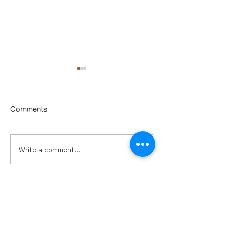
Comments
Write a comment...
インデペンデンツクラブ
住民の皆様に、
新春交流会ピッチ登壇
sora:share