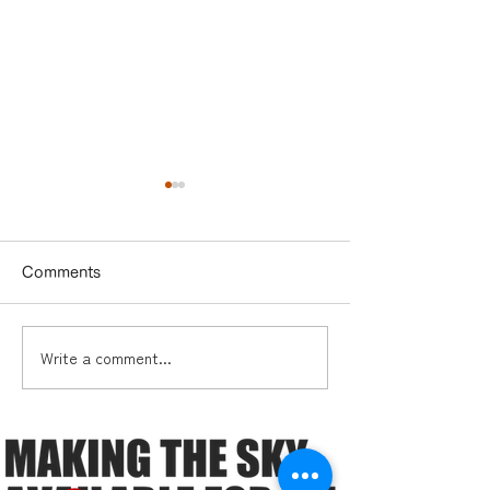
Comments
Write a comment...
福島県大熊町ピッチ大会
町中で徹底的に
への登壇とフィールド見
sora:share
学会
施