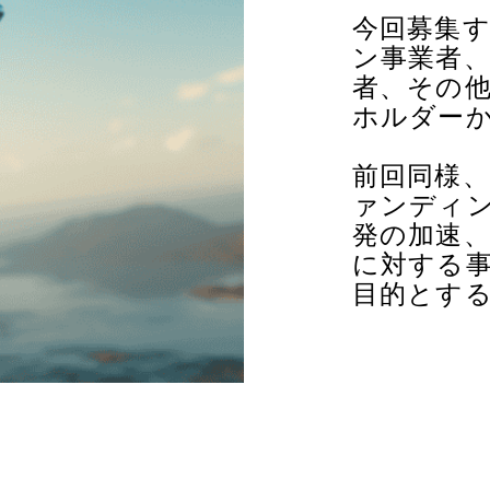
今回募集
ン事業者
者、その
ホルダー
前回同様
ァンディ
発の加速
に対する
目的とす