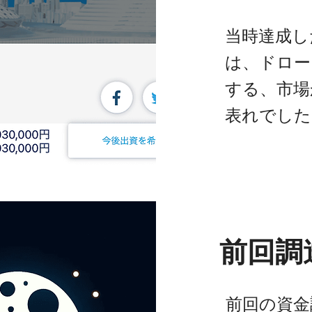
当時達成し
は、ドロー
する、市場
表れでした
前回調
前回の資金