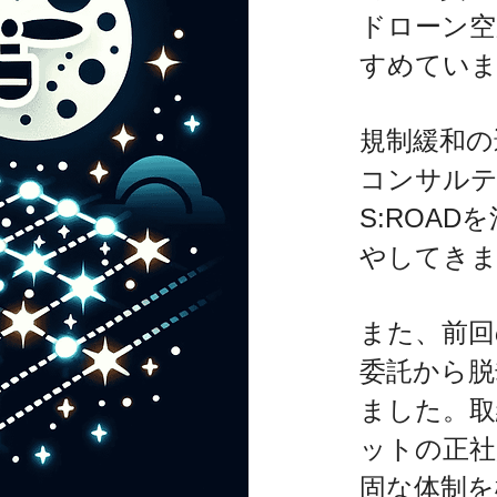
ドローン空
すめてい
規制緩和の
コンサルテ
S:ROA
やしてき
また、前回
委託から脱
ました。取
ットの正社
固な体制を