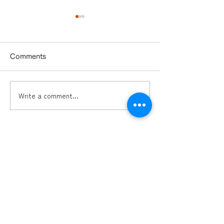
Comments
Write a comment...
大阪商工会議所主催のセ
九州ドローンコ
ミナーで講演します。
アムドローン講
症対策を実施。
ミッション