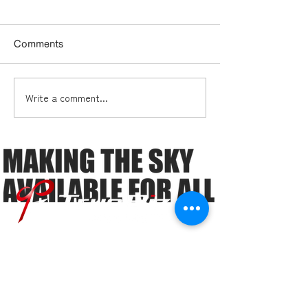
Comments
Write a comment...
ドローンビジネス「オセ
多久市2本目の
ロの四隅」とは？ ―ドロ
がもうすぐ完成
ーン事業者の必須知識
―「ガイアの夜明け」で
も注目！ドローンビジネ
スのこれまでとこれから
ミッション
導入実績
提供サービス