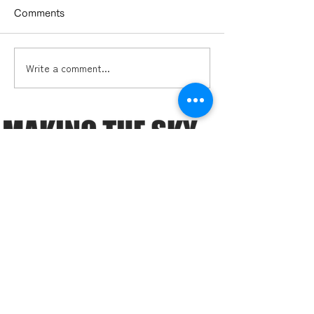
Comments
Write a comment...
ドローンビジネス「オセ
多久市2本目の
ロの四隅」とは？ ―ドロ
がもうすぐ完成
ーン事業者の必須知識
―「ガイアの夜明け」で
も注目！ドローンビジネ
スのこれまでとこれから
ミッション
導入実績
提供サービス
S:ROAD