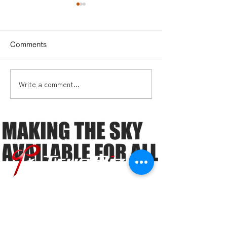
Comments
Write a comment...
ドローンビジネス「オセ
多久市2本目の
ロの四隅」とは？ ―ドロ
がもうすぐ完成
ーン事業者の必須知識
―「ガイアの夜明け」で
も注目！ドローンビジネ
スのこれまでとこれから
ミッション
導入実績