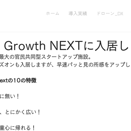
ホーム
導入実績
ドローン_DX
ka Growth NEXTに入
最大の官民共同型スタートアップ施設。
ズオンも入居しますが、早速パッと見の所感をアップし
 Nextの10の特徴
でに無い！
に、とにかく広い！
で童心に帰れる！