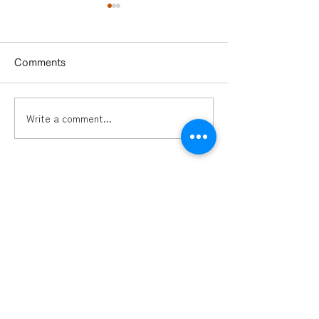
Comments
Write a comment...
Sora 2 で動画編集は劇変
AIアスリートコー
する：いま知っておくべ
営者へのAI実装
き基礎
ミッション
導入実績