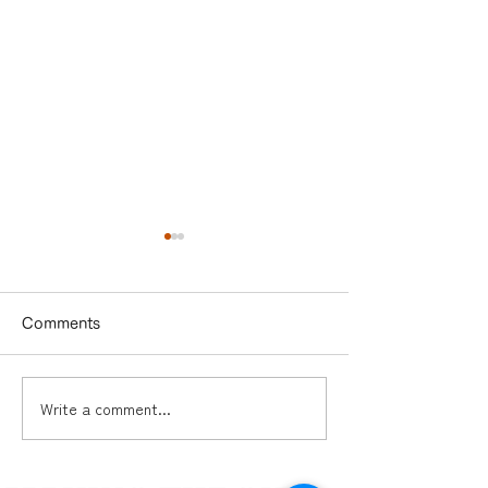
Comments
Write a comment...
ドローンビジネス「オセ
多久市2本目の
ロの四隅」とは？ ―ドロ
がもうすぐ完成