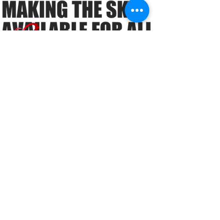
ーン事業者の必須知識
―「ガイアの夜明け」で
も注目！ドローンビジネ
スのこれまでとこれから
ミッション
導入実績
提供サービス
S:ROAD
ドローンビジネス
コンサルティング
ドローン
オペレーター
​育成事業
会社概要