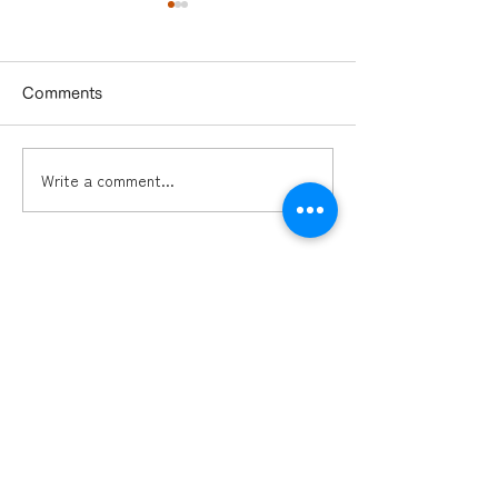
Comments
Write a comment...
ドローンビジネス「オセ
多久市2本目の
ロの四隅」とは？ ―ドロ
がもうすぐ完成
ーン事業者の必須知識
―「ガイアの夜明け」で
も注目！ドローンビジネ
スのこれまでとこれから
ミッション
導入実績