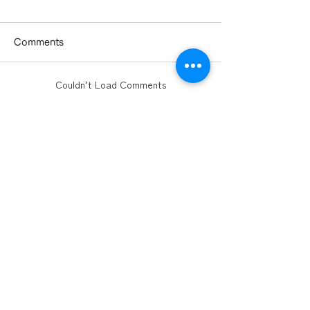
Comments
Couldn’t Load Comments
It looks like there was a technical problem. Try
住民の皆様に、
コロナ禍開始か
reconnecting or refreshing the page.
sora:shareの個宅説明。
回のピッチ登壇
Refresh
ミッション