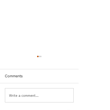
Comments
Write a comment...
住民の皆様に、
分譲前から空対
sora:shareの個宅説明。
ートタウン、SC