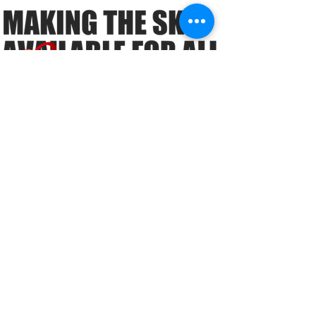
TOWN
ミッション
導入実績
提供サービス
S:ROAD
ドローンビジネス
コンサルティング
ドローン
オペレーター
​育成事業
会社概要