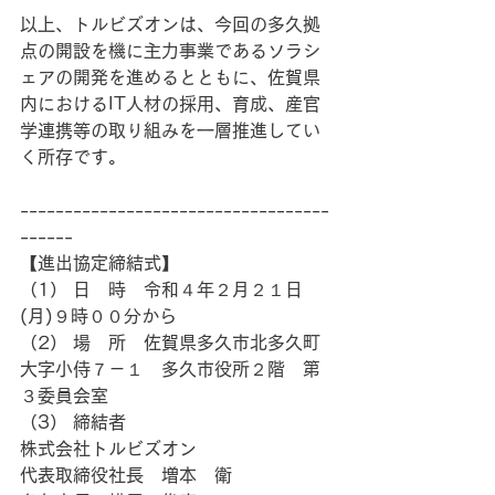
以上、トルビズオンは、今回の多久拠
点の開設を機に主力事業であるソラシ
ェアの開発を進めるとともに、佐賀県
内におけるIT人材の採用、育成、産官
学連携等の取り組みを一層推進してい
く所存です。
-----------------------------------
------
【進出協定締結式】
（1） 日　時　令和４年２月２１日
(月)９時００分から
（2） 場　所　佐賀県多久市北多久町
大字小侍７－１　多久市役所２階　第
３委員会室
（3） 締結者　
株式会社トルビズオン
代表取締役社長　増本　衛