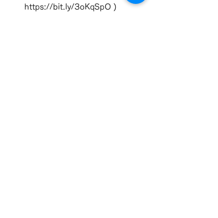
https://bit.ly/3oKqSpO )
兵庫県神戸市( 
https://bit.ly/3HOUrOG )
佐賀県多久市( 
https://bit.ly/34HGuDL )
静岡県西伊豆町( 
https://bit.ly/34WVtJG )
愛媛県新居浜市( 
https://s.nikkei.com/3rK9nYS )
See All
Related Posts