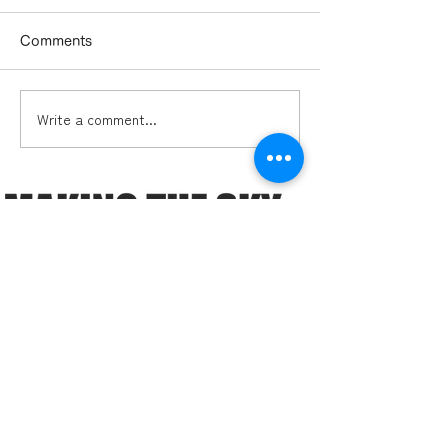
Comments
Write a comment...
ドローンビジネス「オセ
多久市2本目の
ロの四隅」とは？ ―ドロ
がもうすぐ完成
ーン事業者の必須知識
―「ガイアの夜明け」で
も注目！ドローンビジネ
スのこれまでとこれから
ミッション
導入実績
提供サービス